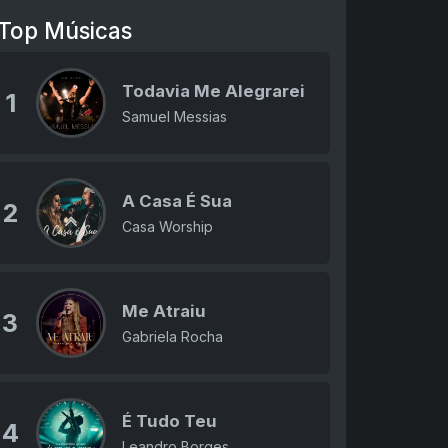
Top Músicas
Todavia Me Alegrarei
1
Samuel Messias
A Casa É Sua
2
Casa Worship
Me Atraiu
3
Gabriela Rocha
É Tudo Teu
4
Leandro Borges