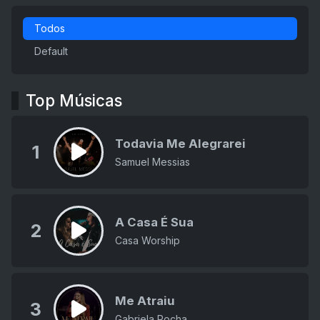
Todos
Default
Top Músicas
Todavia Me Alegrarei
1
Samuel Messias
A Casa É Sua
2
Casa Worship
Me Atraiu
3
Gabriela Rocha